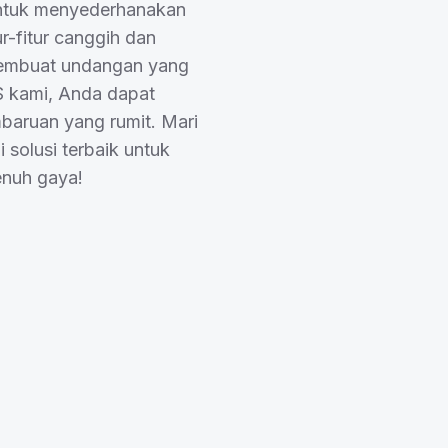
untuk menyederhanakan
-fitur canggih dan
embuat undangan yang
S kami, Anda dapat
mbaruan yang rumit. Mari
olusi terbaik untuk
enuh gaya!