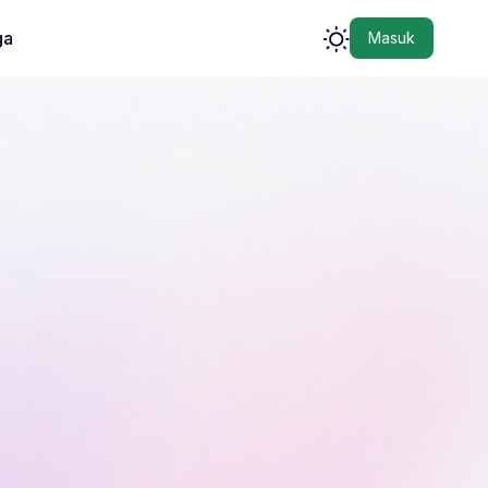
ga
Masuk