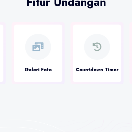
Fitur Undangan
Galeri Foto
Countdown Timer