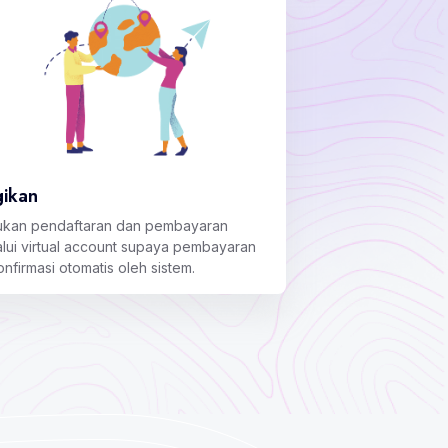
gikan
ukan pendaftaran dan pembayaran
alui virtual account supaya pembayaran
onfirmasi otomatis oleh sistem.