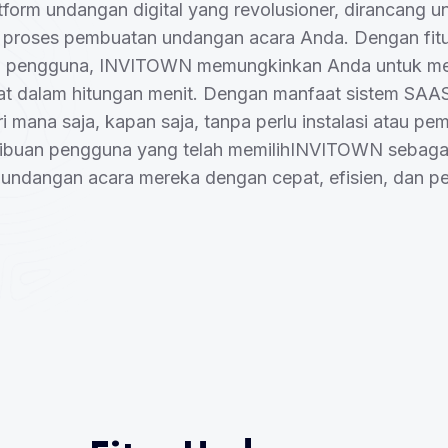
form undangan digital yang revolusioner, dirancang 
proses pembuatan undangan acara Anda. Dengan fitur
h pengguna, INVITOWN memungkinkan Anda untuk m
t dalam hitungan menit. Dengan manfaat sistem SAA
 mana saja, kapan saja, tanpa perlu instalasi atau pe
ibuan pengguna yang telah memilihINVITOWN sebagai s
undangan acara mereka dengan cepat, efisien, dan p